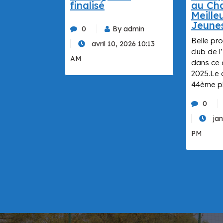
finalisé
au Cha
Meille
Jeune
0
By admin
Belle pro
avril 10, 2026 10:13
club de
AM
dans ce 
2025.Le c
44ème p
0
jan
PM