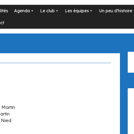
lités
Agenda
Le club
Les équipes
Un peu d’histoire
ct
 Martin
artin
r Nied