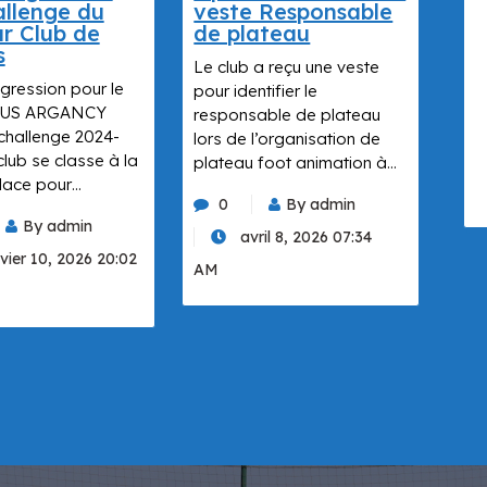
llenge du
veste Responsable
ur Club de
de plateau
s
Le club a reçu une veste
gression pour le
pour identifier le
 l’US ARGANCY
responsable de plateau
challenge 2024-
lors de l’organisation de
lub se classe à la
plateau foot animation à…
lace pour…
0
By admin
By admin
avril 8, 2026 07:34
vier 10, 2026 20:02
AM