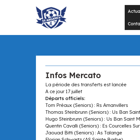
Skip
to
Actua
content
Conta
Infos Mercato
La période des transferts est lancée
A ce jour 17 juillet
Départs officiels:
Tom Préaux (Seniors) : Rs Amanvillers
Thomas Steinbrunn (Seniors) : Us Ban Saint
Hugo Steinbrunn (Seniors) : Us Ban Saint M
Quentin Cavalli (Seniors) : Es Courcelles Su
Jaouad Bitti (Seniors) : As Talange
Florian Schwartz (AS Sainte Barbe)